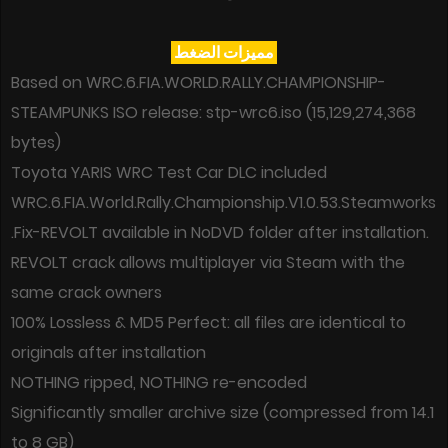
مميزات الضغط
Based on WRC.6.FIA.WORLD.RALLY.CHAMPIONSHIP-
STEAMPUNKS ISO release: stp-wrc6.iso (15,129,274,368
bytes)
Toyota YARIS WRC Test Car DLC included
WRC.6.FIA.World.Rally.Championship.V1.0.53.Steamworks
.Fix-REVOLT available in NoDVD folder after installation.
REVOLT crack allows multiplayer via Steam with the
same crack owners
100% Lossless & MD5 Perfect: all files are identical to
originals after installation
NOTHING ripped, NOTHING re-encoded
Significantly smaller archive size (compressed from 14.1
to 8 GB)