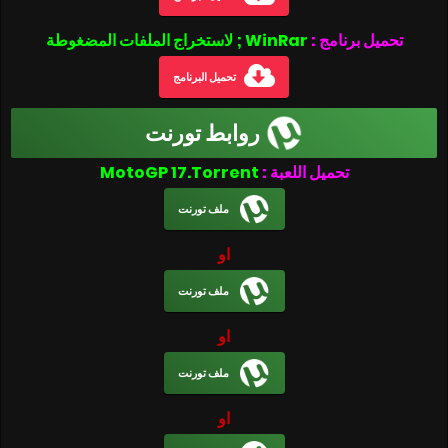
تحميل برنامج :
WinRar ; لاستخراج الملفات المضغوطة
تحميل البرنامج
روابط تورنت
تحميل اللعبة :
MotoGP 17.Torrent
ملف تورنت
او
ملف تورنت
او
ملف تورنت
او