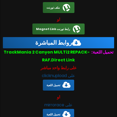
ملف تورنت
او
رابط تورنت Magnet Link
روابط المباشرة
تحميل اللعبة:
TrackMania 2 Canyon MULTi2 REPACK-
RAF.Direct Link
على رابط واحد مباشر
على clicknupload
تحميل اللعبة
او
على mirrorace
تحميل اللعبة