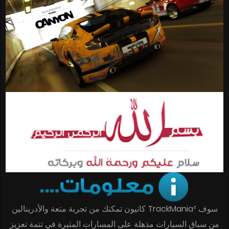
سوف TrackMania² كانيون تمكنك من تجربة متعة والأدرينالين
من سباق السيارات مذهلة على المسارات المثيرة في تتمة تعزيز