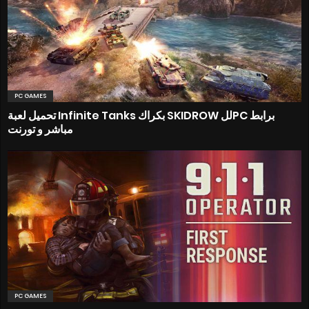
PC GAMES
تحميل لعبة Infinite Tanks بكراك SKIDROW للPC برابط
مباشر و تورنت
PC GAMES