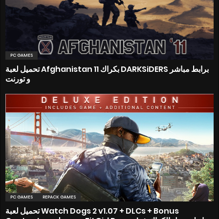
PC GAMES
تحميل لعبة Afghanistan 11 بكراك DARKSiDERS برابط مباشر
و تورنت
PC GAMES
REPACK GAMES
تحميل لعبة Watch Dogs 2 v1.07 + DLCs + Bonus