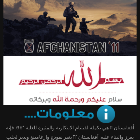
أفغانستان 11 هي تكملة لفيتنام الابتكارية والمثيرة للغاية “65. فإنه
يعزز والبناء عليه: أفغانستان ’11 يغير نموذج وارغامينغ ويدير لجلب