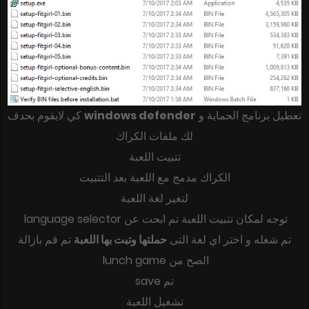
كي لايقوم بحدف
windows defender
تعطيل برنامج الحماية و
لك ملفات الكراك
تتبيت اللعبة
الكراك مدمج مع اللعبة بعد التتبيت
لتغير لغة اللعبة
توجه لمكان تتبيت اللعبة تم ابحت عن language selector
تم شغله و اختر اي لغة التى
حملتها وتبت بها اللعبة
تم قم بازالة
الصح من lunch game
تم save
تشغيل اللعبة