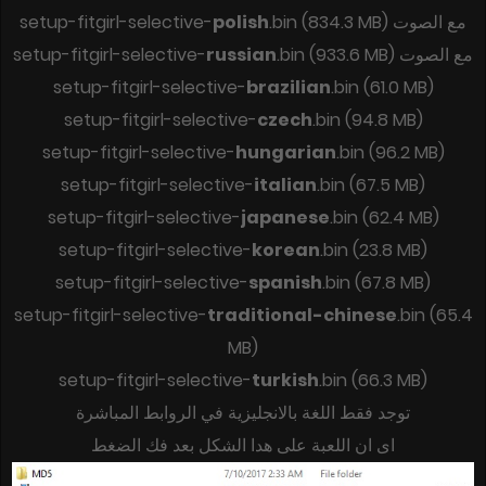
setup-fitgirl-selective-
polish
.bin (834.3 MB) مع الصوت
setup-fitgirl-selective-
russian
.bin (933.6 MB) مع الصوت
setup-fitgirl-selective-
brazilian
.bin (61.0 MB)
setup-fitgirl-selective-
czech
.bin (94.8 MB)
setup-fitgirl-selective-
hungarian
.bin (96.2 MB)
setup-fitgirl-selective-
italian
.bin (67.5 MB)
setup-fitgirl-selective-
japanese
.bin (62.4 MB)
setup-fitgirl-selective-
korean
.bin (23.8 MB)
setup-fitgirl-selective-
spanish
.bin (67.8 MB)
setup-fitgirl-selective-
traditional-chinese
.bin (65.4
MB)
setup-fitgirl-selective-
turkish
.bin (66.3 MB)
توجد فقط اللغة بالانجليزية في الروابط المباشرة
اى ان اللعبة على هدا الشكل بعد فك الضغط