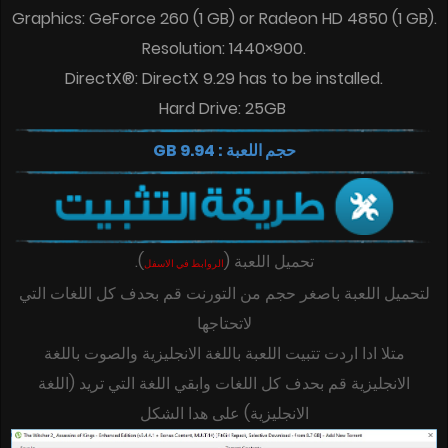
Graphics: GeForce 260 (1 GB) or Radeon HD 4850 (1 GB).
Resolution: 1440×900.
DirectX®: DirectX 9.29 has to be installed.
Hard Drive: 25GB
حجم اللعبة : 9.94 GB
.
)
(
تحميل اللعبة
الروابط في الاسفل
لتحميل اللعبة باصغر حجم من التورنت قم بحدف كل اللغات التي
لاتحتاجها
متلا ادا اردت تتبيت اللعبة باللغة الانجليزية والصوت باللغة
الانجليزية قم بحدف كل اللغات وابقي اللغة التي تريد (اللغة
الانجليزية) على هدا الشكل