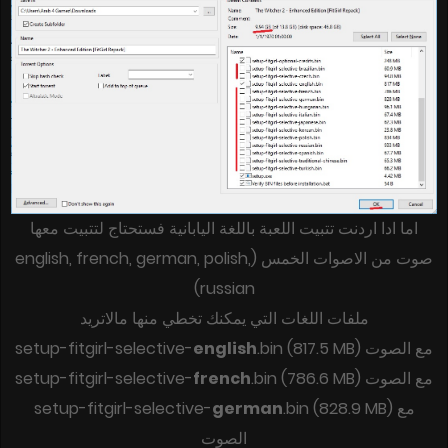
اما ادا اردنت تتبيت اللعبة باللغة اليابانية فستحتاج لتتبيت معها
صوت من الاصوات الخمس (english, french, german, polish,
russian)
ملفات اللغات التي يمكنك تخطي منها مالاتريد
setup-fitgirl-selective-
english
.bin (817.5 MB) مع الصوت
setup-fitgirl-selective-
french
.bin (786.6 MB) مع الصوت
setup-fitgirl-selective-
german
.bin (828.9 MB) مع
الصوت