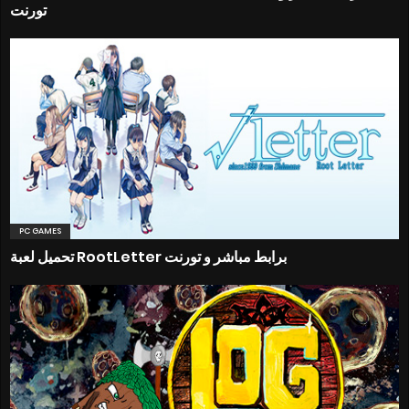
تورنت
PC GAMES
تحميل لعبة RootLetter برابط مباشر و تورنت