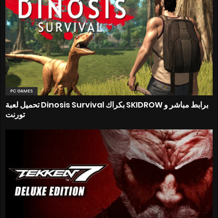
PC GAMES
تحميل لعبة Dinosis Survival بكراك SKIDROW برابط مباشر و
تورنت