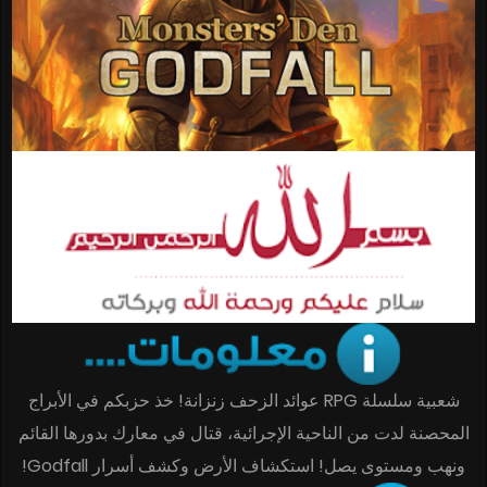
شعبية سلسلة RPG عوائد الزحف زنزانة! خذ حزبكم في الأبراج
المحصنة لدت من الناحية الإجرائية، قتال في معارك بدورها القائم
ونهب ومستوى يصل! استكشاف الأرض وكشف أسرار Godfall!