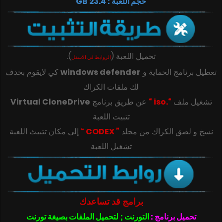
حجم اللعبة : 23.4 GB
تحميل اللعبة
(
)
.
الروابط في الاسفل
تعطيل برنامج الحماية و
windows defender
كي لايقوم بحدف
لك ملفات الكراك
تشغيل ملف
“.iso “
عن طريق برنامج
Virtual CloneDrive
تتبيت اللعبة
‎‫نسخ و لصق الكراك من مجلد
” CODEX “
تشغيل اللعبة
برامج قد تساعدك
تحميل برنامج :
التورنت ; لتحميل الملفات بصيغة تورنت