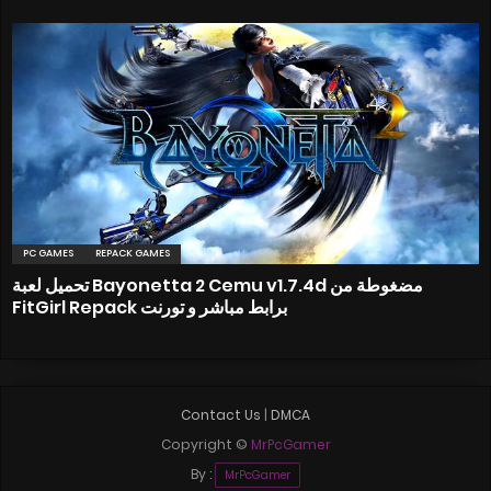
PC GAMES
REPACK GAMES
تحميل لعبة Bayonetta 2 Cemu v1.7.4d مضغوطة من
FitGirl Repack برابط مباشر و تورنت
Contact Us
|
DMCA
Copyright ©
MrPcGamer
By :
MrPcGamer