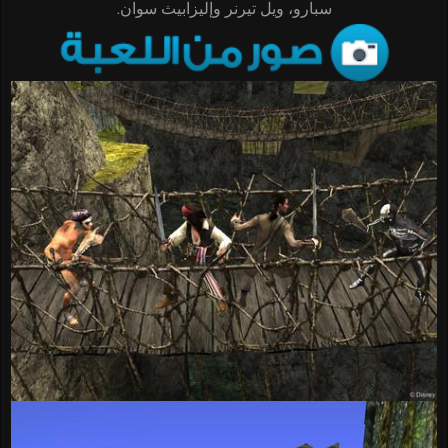
سبارو، ويل تيرنر وإليزابيث سوان.