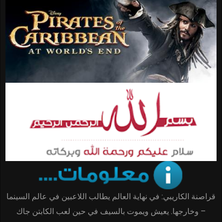
قراصنة الكاريبي: في نهاية العالم يطالب اللاعبين في عالم السينما
– وخارجها. يعيش ويموت بالسيف في حين لعب الكابتن جاك