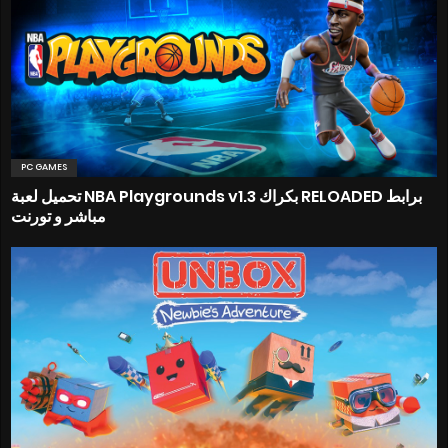
PC GAMES
تحميل لعبة NBA Playgrounds v1.3 بكراك RELOADED برابط
مباشر و تورنت