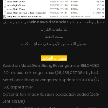
كي لايقوم بحدف
windows defender
تعطيل برنامج الحماية و
لك ملفات الكراك
تتبيت اللعبة
تشغيل اللعبة من الايقونة في سطح المكتب
مميزات الضغط
Based on Metal.Gear.Rising.Revengeance-RELOADED
ISO release: rld-megerire.iso (26,438,057,984 bytes)
Metal.Gear.Rising.Revengeance.Update.2-CODEX (1.7
GB) applied over
Optional fan-made Russian localization added (ZoG
v1.01, 319 MB)