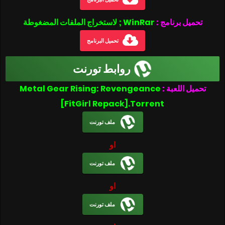
تحميل برنامج :
WinRar ; لاستخراج الملفات المضغوطة
تحميل البرنامج
روابط تورنت
Metal Gear Rising: Revengeance
تحميل اللعبة :
[FitGirl Repack].Torrent
ملف تورنت
او
ملف تورنت
او
ملف تورنت