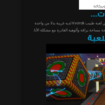
مرحبا بكم في المجرة gameshow دموية على الإطلاق، طمس لعبة طبيب Kvorak لديه غريبة بدلا من واحدة
جة مساحة براقة وألوهية الغادرة مع مشكلة الأنا