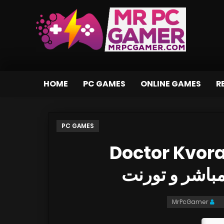
HOME
PC GAMES
ONLINE GAMES
R
PC GAMES
تحميل لعبة Doctor
MrPcGamer