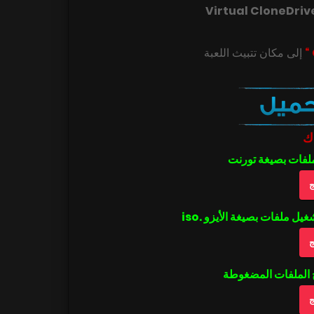
Virtual CloneDriv
ك
ملفات بصيغة تورنت
ج
ج
ج