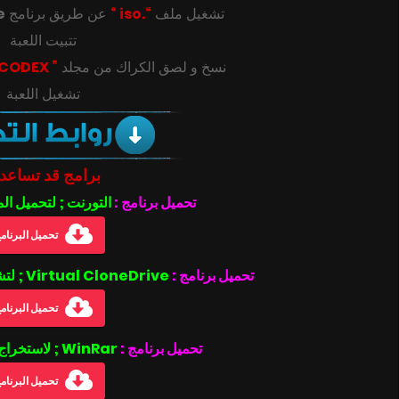
e
عن طريق برنامج
“.iso “
تشغيل ملف
تتبيت اللعبة
” CODEX “
‎‫نسخ و لصق الكراك من مجلد
تشغيل اللعبة
برامج قد تساعد
تحميل برنامج :
التورنت ; لتحميل ال
تحميل البرنام
تحميل برنامج :
Virtual CloneDrive ; لتشغيل ملفات بصيغة الأيزو .iso
تحميل البرنام
تحميل برنامج :
WinRar ; لاستخراج الملفات المضغوطة
تحميل البرنام