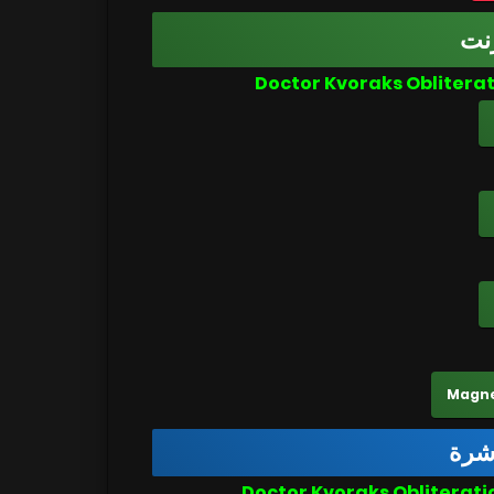
نت
اشرة