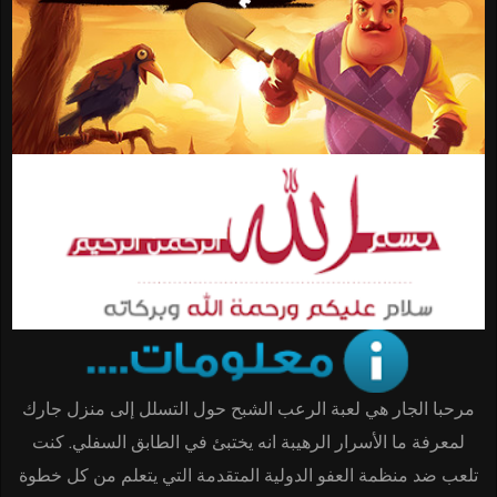
مرحبا الجار هي لعبة الرعب الشبح حول التسلل إلى منزل جارك
لمعرفة ما الأسرار الرهيبة انه يختبئ في الطابق السفلي. كنت
تلعب ضد منظمة العفو الدولية المتقدمة التي يتعلم من كل خطوة