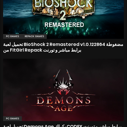
PC GAMES
REPACK GAMES
تحميل لعبة BioShock 2 Remastered v1.0.122864 مضغوطة
من FitGirl Repack برابط مباشر و تورنت
PC GAMES
تحميل لعبة Demons Age بكراك CODEX برابط مباشر و تورنت