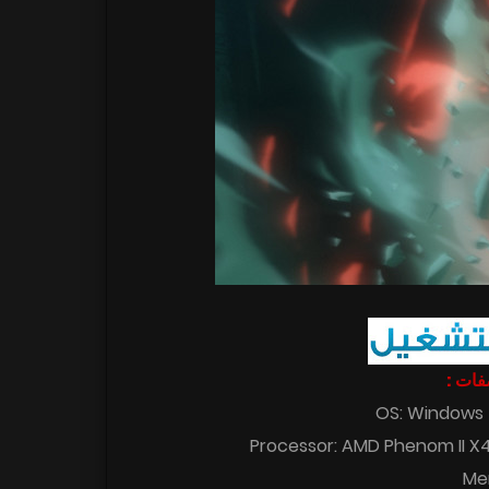
فات :
OS: Windows 7
Processor: AMD Phenom II X4 9
Me