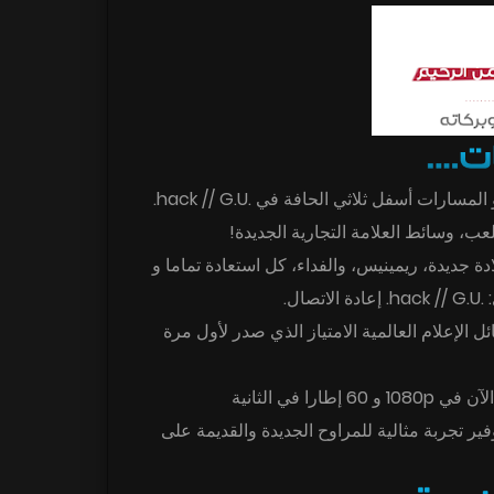
hack G U Last Recode ثلاثية والعودة إلى “العالم”، كما هاسيو المسارات أسفل ثلاثي الحافة في .hack // G.U.
ب، وسائط العلامة التجارية الجديدة!
يع 3 الأصلي .hack // G.U. عناوين، ولادة جديدة، ريمينيس، والفداء، كل استعادة تماما و
الذكرى ال 15 للالحبيب عبر وسائل الإعلام العالمية الامتياز الذي صدر لأول مرة
 في الثانية
ر تجربة مثالية للمراوح الجديدة والقديمة على