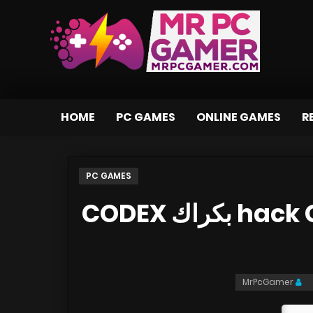
HOME
PC GAMES
ONLINE GAMES
R
PC GAMES
تحميل لعبة hack G U Last Recode بكراك CODEX
MrPcGamer