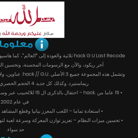
آخر ريكود، والآن مع الرسومات المحسنة، وتحسين اللع
وتشمل هذه المجموعة جم
ريماستيرد. وكذلك كل جديد 4 الحجم الحصري: .hack // G.U. إعادة الاتصال.
• 15 عاما من .hack – احتفال ب
في عام 2002
• استعادة تماما – اللعب المعزز بيانيا وقطع المشاهد الآن في 1080p و 60 إطارا
• تحسين ميزات النظام – تعزيز توازن المعركة وسرعة لعبة لتوفي
حد سواء.