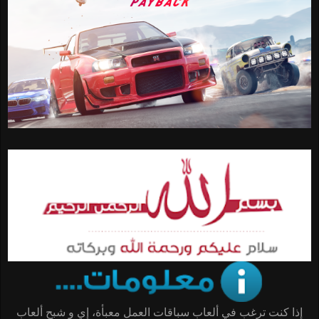
إذا كنت ترغب في ألعاب سباقات العمل معبأة، إي و شبح ألعاب