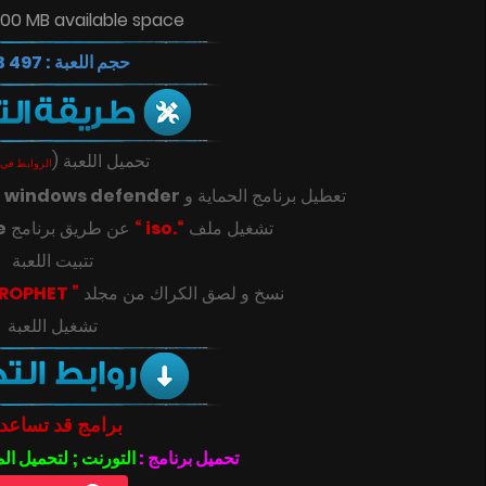
100 MB available space
حجم اللعبة : 497 MB
(
تحميل اللعبة
الروابط في 
ك
windows defender
تعطيل برنامج الحماية و
e
عن طريق برنامج
“.iso “
تشغيل ملف
تتبيت اللعبة
” PROPHET “
‎‫نسخ و لصق الكراك من مجلد
تشغيل اللعبة
برامج قد تساعد
تحميل برنامج :
التورنت ; لتحميل ال