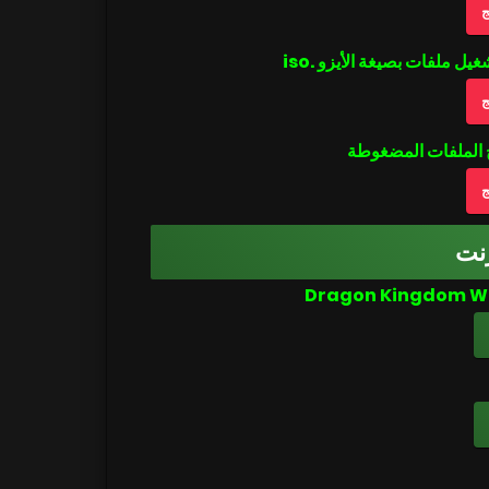
ج
ج
ج
نت