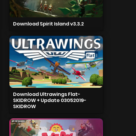
Download Spirit Island v3.3.2
Download Ultrawings Flat-
SKIDROW + Update 03052019-
SKIDROW