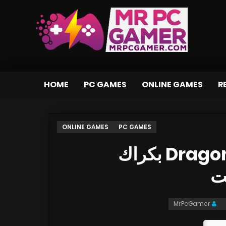
HOME
PC GAMES
ONLINE GAMES
R
ONLINE GAMES
PC GAMES
تحميل لعبة Dragon Kingdom War بكراك
MrPcGamer