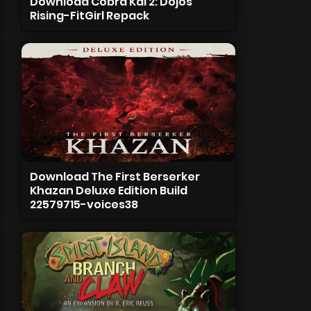
Download Cobra Kai 2: Dojos
Rising-FitGirl Repack
Download The First Berserker
Khazan Deluxe Edition Build
22579715-voices38