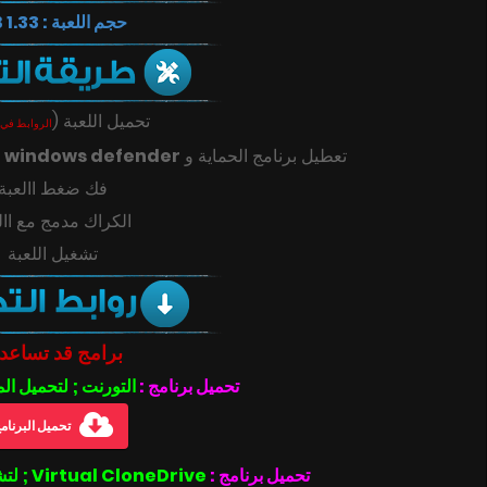
حجم اللعبة : 1.33 GB
تحميل اللعبة
(
الروابط في 
تعطيل برنامج الحماية و
windows defender
ك
فك ضغط االعبة
الكراك مدمج مع اال
تشغيل اللعبة
برامج قد تساعد
تحميل برنامج :
التورنت ; لتحميل ال
تحميل البرنام
تحميل برنامج :
Virtual CloneDrive ; لتشغيل ملفات بصيغة الأيزو .iso