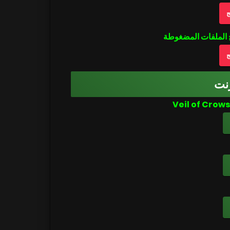
ج
ج
نت