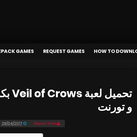
EPACK GAMES
REQUEST GAMES
HOW TO DOWNL
و تورنت
29/04/2017
Report links