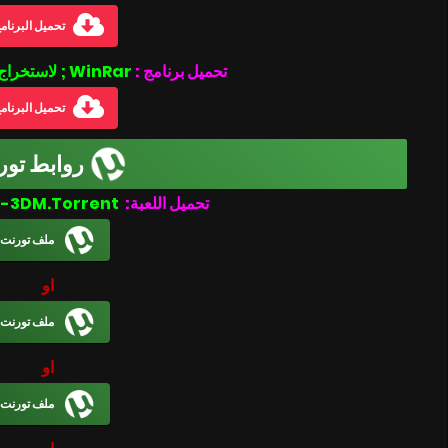
تحميل البرنام
تحميل برنامج :
WinRar ; لاستخراج الملفات المضغوطة
تحميل البرنام
روابط تور
تحميل اللعبة:
Veil of Crows-3DM.Torrent
ملف تورنت
او
ملف تورنت
او
ملف تورنت