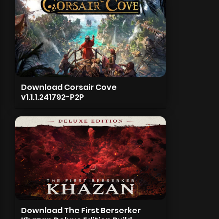
Download Corsair Cove
v1.1.1.241792-P2P
Download The First Berserker