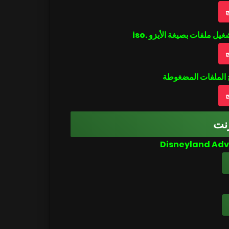
ج
ج
ج
نت