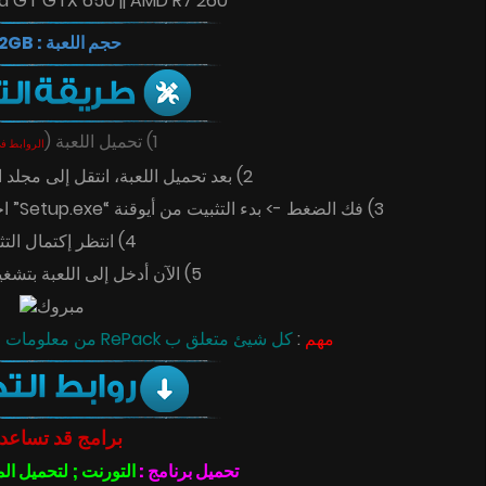
ia GT GTX 650 || AMD R7 260
حجم اللعبة : 5.2GB
(
1) تحميل اللعبة
الروابط ف
2) بعد تحميل اللعبة، انتقل إلى مجلد اللعبة التي تم تحميلها.
3) فك الضغط -> بدء التثبيت من أيوقنة “Setup.exe” اختيار المسار الذي سيتم تثبيت اللعبة فيه.
4) انتظر إكتمال التثبيت.
5) الآن أدخل إلى اللعبة بتشغيلها كمسؤول .
مبروك
كل شيئ متعلق ب RePack من معلومات التحميل و أيضا مميزاته
:
مهم
برامج قد تساعد
تحميل برنامج :
التورنت ; لتحميل ال