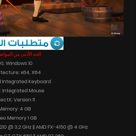
الحد الأدنى من المو :
S: Windows 10
itecture: x64, X64
 Integrated Keyboard
: Integrated Mouse
rectX: Version 11
Memory: 4 GB
deo Memory 1 GB
-3210 @ 3.2 GHz || AMD FX-4150 @ 4 GHz