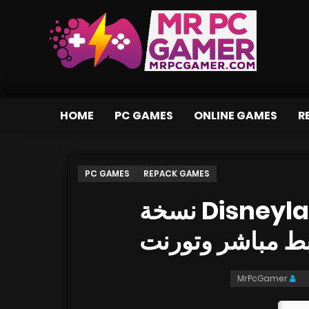
HOME
PC GAMES
ONLINE GAMES
R
PC GAMES
REPACK GAMES
تحميل لعبة Disneyland Adventures نسخة
MrPcGamer