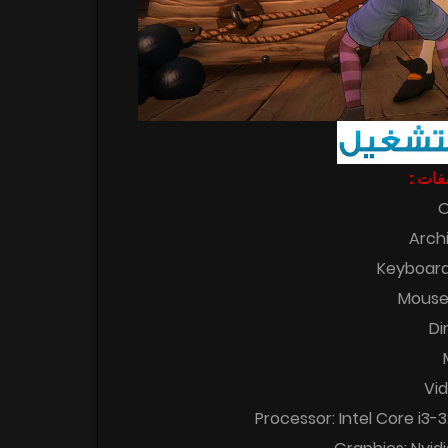
اصفات
O
Arch
Keyboard
Mouse
Di
Vi
Processor: Intel Core i3