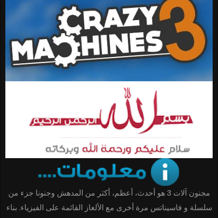
مجنون آلات 3 هو أحدث، أعظم، أكثر من المدهش وجنونا جزء من
سلسلة و فاسيناتس مرة أخرى مع الألغاز القائمة على الفيزياء. بناء