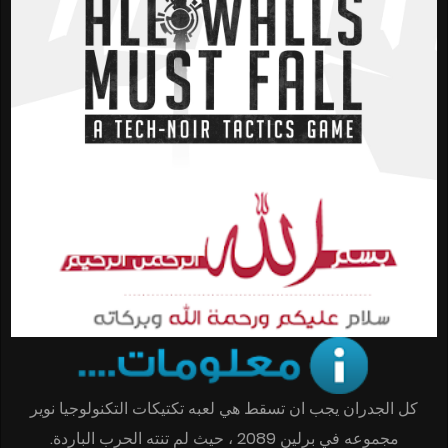
كل الجدران يجب ان تسقط هي لعبه تكتيكات التكنولوجيا نوير
مجموعه في برلين 2089 ، حيث لم تنته الحرب الباردة.