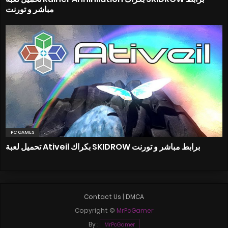
مباشر و تورنت
PC GAMES
تحميل لعبة Ativeil بكراك SKIDROW برابط مباشر و تورنت
Contact Us
|
DMCA
Copyright ©
MrPcGamer
By :
MrPcGamer