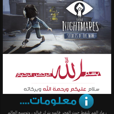
رماد الفم تلتقط حيث الفجر قاتمه يترك قباله ، وتوسيع العالم