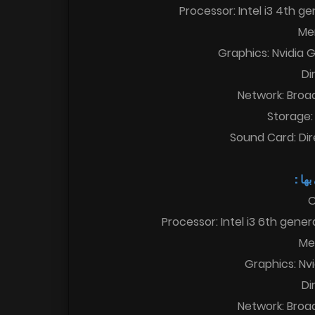
Processor: Intel i3 4th 
Me
Graphics: Nvidia 
Di
Network: Broa
Storage:
Sound Card: Di
 بها
O
Processor: Intel i3 6th gene
Me
Graphics: Nv
Di
Network: Broa