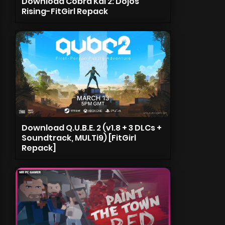
Download Cobra Kai 2: Dojos
Rising-FitGirl Repack
Download Q.U.B.E. 2 (v1.8 + 3 DLCs +
Soundtrack, MULTi9) [FitGirl
Repack]