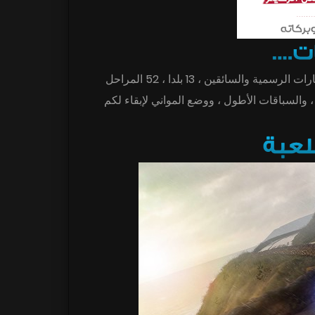
تاخذ علي جميع التحديات من 2017 بطوله العالم للراليات: السيارات الرسمية والسائقين ، 13 بلدا ، 52 المراحل
، والسباقات الأطول ، ووضع المواني لإبقاء لكم