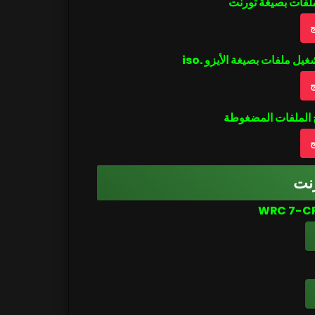
ملفات بصيغة تورنت
ج
ج
ج
نت