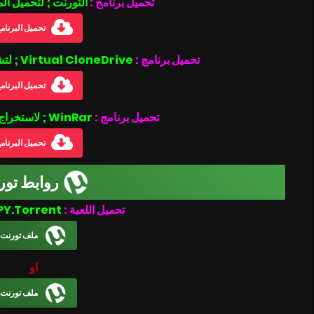
تحميل برنامج :
التورنت ; لتحميل ال
تحميل البرنام
تحميل برنامج :
Virtual CloneDrive ; لتشغيل ملفات بصيغة الأيزو .iso
تحميل البرنام
تحميل برنامج :
WinRar ; لاستخراج الملفات المضغوطة
تحميل البرنام
روابط تور
WRC 7-CPY.Torrent
تحميل اللعبة :
ملف تورنت
او
ملف تورنت