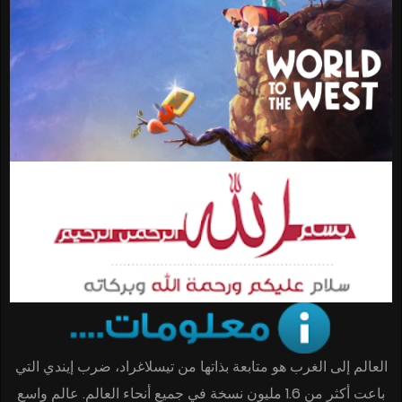
العالم إلى الغرب هو متابعة بذاتها من تيسلاغراد، ضرب إيندي التي
باعت أكثر من 1.6 مليون نسخة في جميع أنحاء العالم. عالم واسع