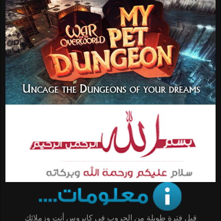
قبل فترة طويلة من الحروب في كايروس أنت وزملائك