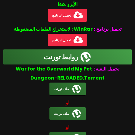
الأيزو .iso
تحميل البرنامج
تحميل برنامج :
WinRar ; لاستخراج الملفات المضغوطة
تحميل البرنامج
روابط تورنت
تحميل اللعبة:
War for the Overworld My Pet
Dungeon-RELOADED.Torrent
ملف تورنت
او
ملف تورنت
او