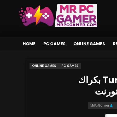
HOME
PC GAMES
ONLINE GAMES
R
ONLINE GAMES
PC GAMES
تحميل لعبة Turret Terminator بكراك
MrPcGamer