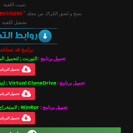
تتبيت اللعبة
” DARKSiDERS “
‎‫نسخ و لصق الكراك من مجلد
تشغيل اللعبة
برامج قد تساعد
تحميل برنامج :
التورنت ; لتحميل ال
تحميل البرنام
تحميل برنامج :
Virtual CloneDrive ; لتشغيل ملفات بصيغة الأيزو .iso
تحميل البرنام
تحميل برنامج :
WinRar ; لاستخراج الملفات المضغوطة
تحميل البرنام