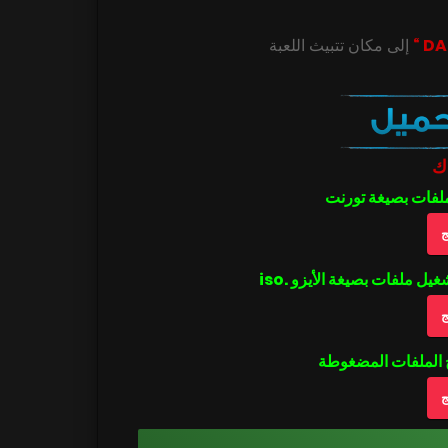
ك
ملفات بصيغة تورنت
ج
ج
ج