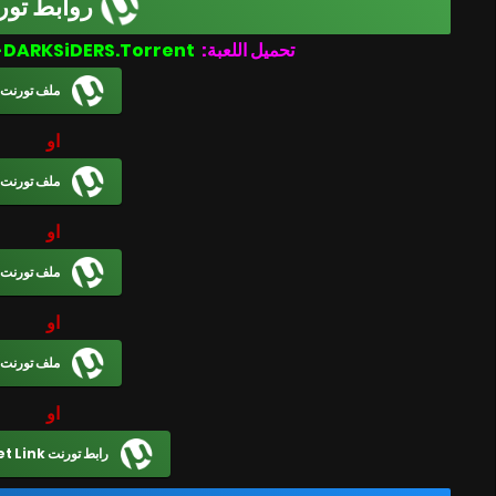
روابط تور
Turret Terminator-DARKSiDERS.Torrent
تحميل اللعبة:
ملف تورنت
او
ملف تورنت
او
ملف تورنت
او
ملف تورنت
او
رابط تورنت Magnet Link