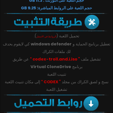
حجم اللعبة على التورنت : 11.3 GB
حجم اللعبة على الروابط المباشرة: 9.25 GB
تحميل اللعبة
(
)
.
الروابط في الاسفل
تعطيل برنامج الحماية و
windows defender
كي لايقوم بحدف
لك ملفات الكراك
تشغيل ملف
” codex-troll.and.i.iso “
عن طريق
برنامج
Virtual CloneDrive
تتبيت اللعبة
‎‫نسخ و لصق الكراك من مجلد
” CODEX “
تشغيل اللعبة