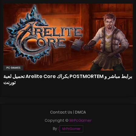
PC GAMES
تحميل لعبة Arelite Core بكراك POSTMORTEM برابط مباشر و
تورنت
Contact Us
|
DMCA
Copyright ©
MrPcGamer
By :
MrPcGamer