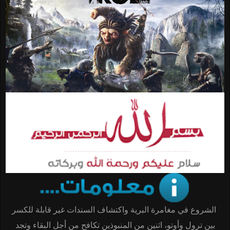
الشروع في مغامرة البرية واكتشاف السندات غير قابلة للكسر
بين ترول وأوتو، اثنين من المنبوذين تكافح من أجل البقاء وتجد