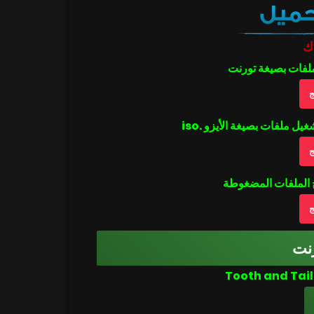
ك
ملفات بصيغة تورنت
ج
ج
ج
نت