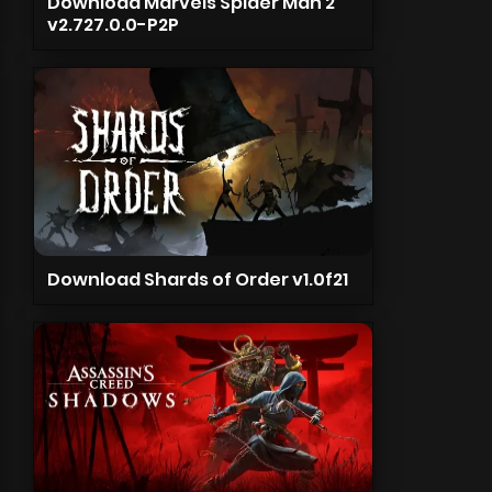
Download Marvels Spider Man 2
v2.727.0.0-P2P
Download Shards of Order v1.0f21