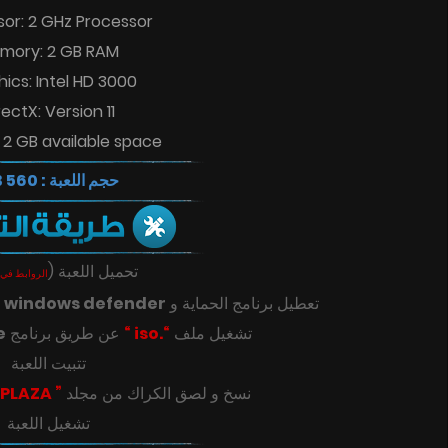
sor: 2 GHz Processor
mory: 2 GB RAM
ics: Intel HD 3000
rectX: Version 11
 2 GB available space
حجم اللعبة : 560 MB
(
تحميل اللعبة
الروابط في 
ك
windows defender
تعطيل برنامج الحماية و
e
عن طريق برنامج
“.iso “
تشغيل ملف
تتبيت اللعبة
” PLAZA “
‎‫نسخ و لصق الكراك من مجلد
تشغيل اللعبة