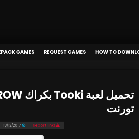
EPACK GAMES
REQUEST GAMES
HOW TO DOWNL
تورنت
18/12/2017
Report links