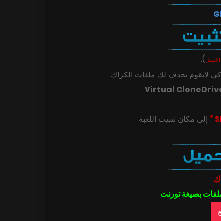
.
)
الاسفل
ي لايقوم بحدف لك ملفات الكراك
Virtual CloneDriv
ك
ملفات بصيغة تورنت
ج