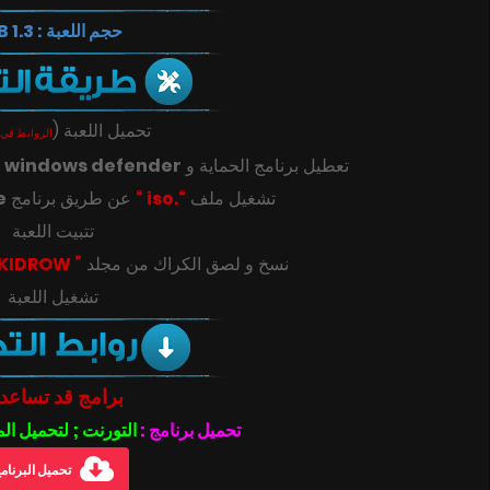
حجم اللعبة : 1.3 GB
(
تحميل اللعبة
الروابط في 
ك
windows defender
تعطيل برنامج الحماية و
e
عن طريق برنامج
“.iso “
تشغيل ملف
تتبيت اللعبة
” SKIDROW “
‎‫نسخ و لصق الكراك من مجلد
تشغيل اللعبة
برامج قد تساعد
تحميل برنامج :
التورنت ; لتحميل ال
تحميل البرنام