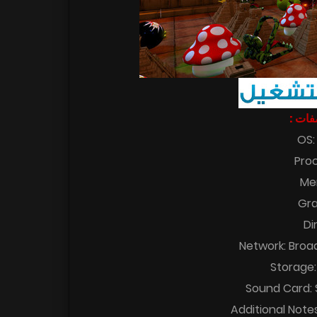
اصفات
OS:
Pro
Me
Gra
Di
Network: Broa
Storage:
Sound Card: 
Additional Note