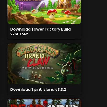
Download Tower Factory Build
22601742
Download Spirit Island v3.3.2