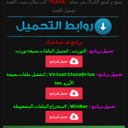
‎‫نسخ و لصق الكراك من مجلد
” PLAZA “
تشغيل اللعبة
برامج قد تساعدك
تحميل برنامج :
التورنت ; لتحميل الملفات بصيغة تورنت
تحميل البرنامج
تحميل برنامج :
Virtual CloneDrive ; لتشغيل ملفات بصيغة
الأيزو .iso
تحميل البرنامج
تحميل برنامج :
WinRar ; لاستخراج الملفات المضغوطة
تحميل البرنامج