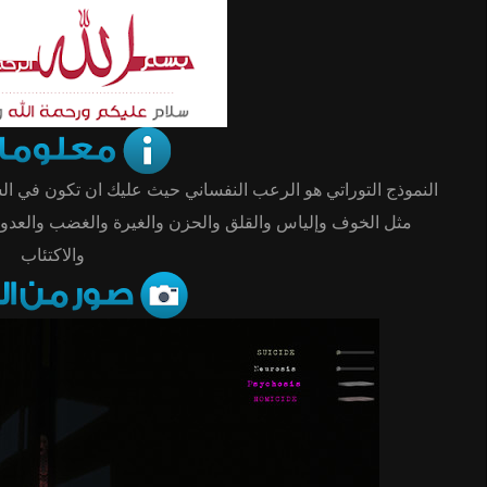
النموذج التوراتي هو الرعب النفساني حيث عليك ان تكون في ا ،
مثل الخوف وإلياس والقلق والحزن والغيرة والغضب والعدوا
والاكتئاب