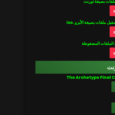
ملفات بصيغة تورنت
ج
ج
ج
نت