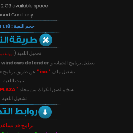
 2 GB available space
ound Card: any
حجم اللعبة : 1.18 GB
(
تحميل اللعبة
الروابط في 
ك
windows defender
تعطيل برنامج الحماية و
e
عن طريق برنامج
“.iso “
تشغيل ملف
تتبيت اللعبة
” PLAZA “
‎‫نسخ و لصق الكراك من مجلد
تشغيل اللعبة
برامج قد تساعد