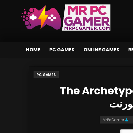
HOME
PC GAMES
ONLINE GAMES
R
PC GAMES
تحميل لعبة The Arc
MrPcGamer