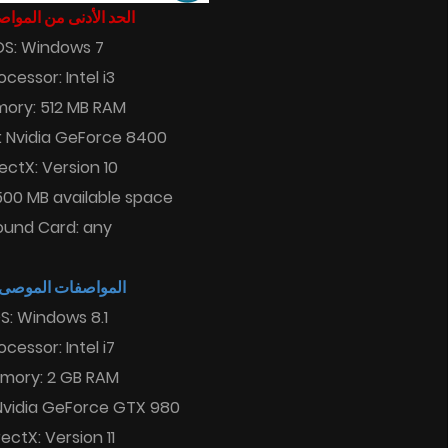
الحد الأدنى من المو :
OS: Windows 7
ocessor: Intel i3
ory: 512 MB RAM
: Nvidia GeForce 8400
rectX: Version 10
500 MB available space
ound Card: any
المواصفات الموصى :
S: Windows 8.1
ocessor: Intel i7
mory: 2 GB RAM
Nvidia GeForce GTX 980
rectX: Version 11