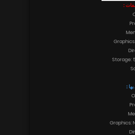
اصفات
Pr
Mem
Graphics
Di
Storage: 
S
 بها
O
Pr
Me
Graphics: 
Di