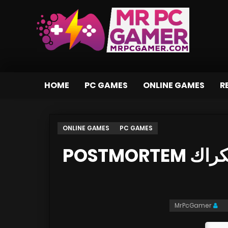
HOME
PC GAMES
ONLINE GAMES
R
ONLINE GAMES
PC GAMES
تحميل لعبة The Albatross بكراك POSTMORTEM
MrPcGamer