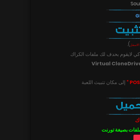
Sou
.
)
الاسفل
ي لايقوم بحدف لك ملفات الكراك
Virtual CloneDriv
ك
ملفات بصيغة تورنت