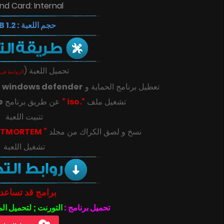
nd Card: Internal
حجم اللعبة : 1.2 GB
(
تحميل اللعبة
الروابط في 
ك
windows defender
تعطيل برنامج الحماية و
e
عن طريق برنامج
“.iso “
تشغيل ملف
تتبيت اللعبة
” POSTMORTEM “
‎‫نسخ و لصق الكراك من مجلد
تشغيل اللعبة
برامج قد تساعد
تحميل برنامج :
التورنت ; لتحميل ال