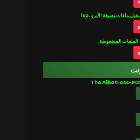
ج
ج
ج
نت