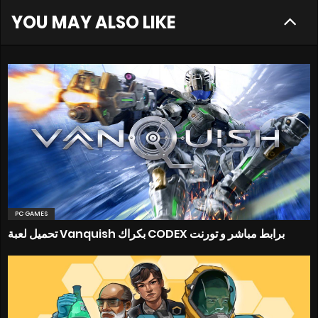
YOU MAY ALSO LIKE
PC GAMES
تحميل لعبة Vanquish بكراك CODEX برابط مباشر و تورنت