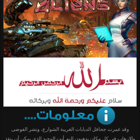
وقد غمرت جحافل الدبابات الغريبة الشوارع، ونشر الفوضى
والإرهاب في كل مكان يذهبون إليه. أنت الوحيد الذي يمكن أن ينقذ