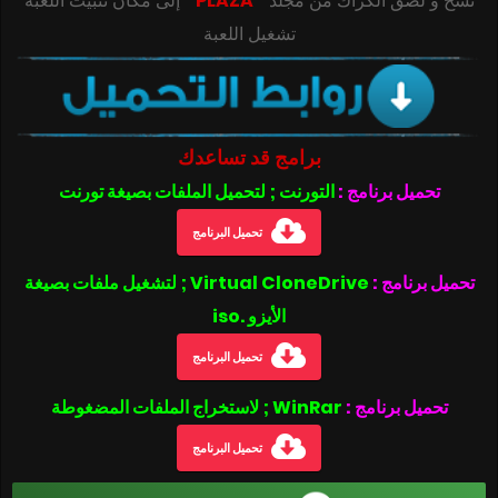
‎‫نسخ و لصق الكراك من مجلد
” PLAZA “
تشغيل اللعبة
برامج قد تساعدك
تحميل برنامج :
التورنت ; لتحميل الملفات بصيغة تورنت
تحميل البرنامج
تحميل برنامج :
Virtual CloneDrive ; لتشغيل ملفات بصيغة
الأيزو .iso
تحميل البرنامج
تحميل برنامج :
WinRar ; لاستخراج الملفات المضغوطة
تحميل البرنامج