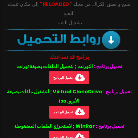
‎‫نسخ و لصق الكراك من مجلد
” RELOADED “
إلى مكان تتبيث
تشغيل اللعبة
برامج قد تساعدك
تحميل برنامج :
التورنت ; لتحميل الملفات بصيغة تورنت
تحميل البرنامج
تحميل برنامج :
Virtual CloneDrive ; لتشغيل ملفات بصيغة
الأيزو .iso
تحميل البرنامج
تحميل برنامج :
WinRar ; لاستخراج الملفات المضغوطة
تحميل البرنامج