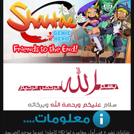
شانتاي تشرع في أول مغامره لها HD كامله! عندما موجه الجريمة