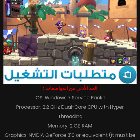
الحد الأدنى من المواصفات :
OS: Windows 7 Service Pack 1
Processor: 2.2 GHz Dual-Core CPU with Hyper
Threading
Memory: 2 GB RAM
Graphics: NVIDIA GeForce 310 or equivalent (it must be