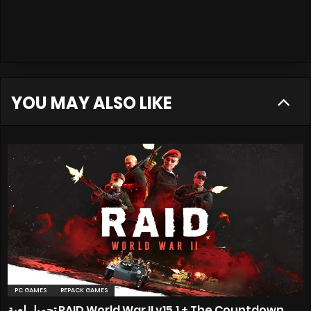
YOU MAY ALSO LIKE
PC GAMES
REPACK GAMES
تحميل لعبة RAID World War II v15.1 + The Countdown