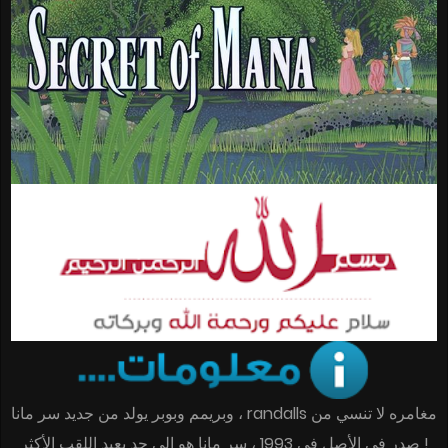
مغامره
لا
تنسي
من
randalls
،
وبريمم
وبوبر
يولد
من
جديد
سر
مانا
!
صدر في الأصل في 1993 ، سر مانا هو إلى حد بعيد اللقب الأكثر