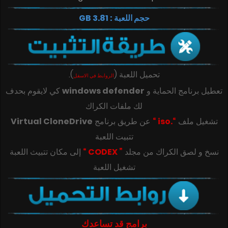
حجم اللعبة : 3.81 GB
تحميل اللعبة
(
)
.
الروابط في الاسفل
تعطيل برنامج الحماية و
windows defender
كي لايقوم بحدف
لك ملفات الكراك
تشغيل ملف
“.iso “
عن طريق برنامج
Virtual CloneDrive
تتبيت اللعبة
‎‫نسخ و لصق الكراك من مجلد
” CODEX “
تشغيل اللعبة
برامج قد تساعدك