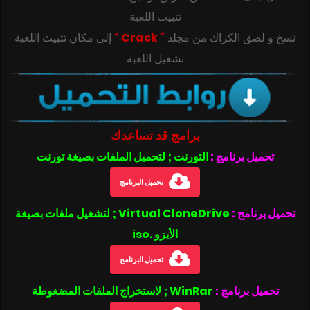
تتبيت اللعبة
‎‫نسخ و لصق الكراك من مجلد
” Crack “
تشغيل اللعبة
برامج قد تساعدك
تحميل برنامج :
التورنت ; لتحميل الملفات بصيغة تورنت
تحميل البرنامج
تحميل برنامج :
Virtual CloneDrive ; لتشغيل ملفات بصيغة
الأيزو .iso
تحميل البرنامج
تحميل برنامج :
WinRar ; لاستخراج الملفات المضغوطة