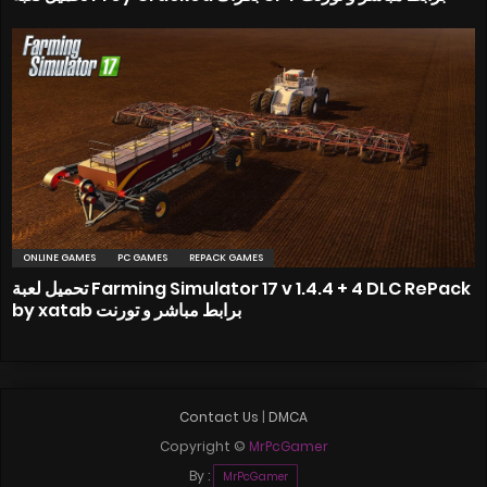
ONLINE GAMES
PC GAMES
REPACK GAMES
تحميل لعبة Farming Simulator 17 v 1.4.4 + 4 DLC RePack
by xatab برابط مباشر و تورنت
Contact Us
|
DMCA
Copyright ©
MrPcGamer
By :
MrPcGamer