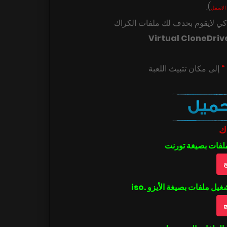
.
)
الاسفل
ي لايقوم بحدف لك ملفات الكراك
Virtual CloneDriv
ك
ملفات بصيغة تورنت
ج
ج