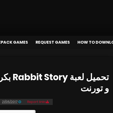
EPACK GAMES
REQUEST GAMES
HOW TO DOWNL
و تورنت
21/05/2017
Report links