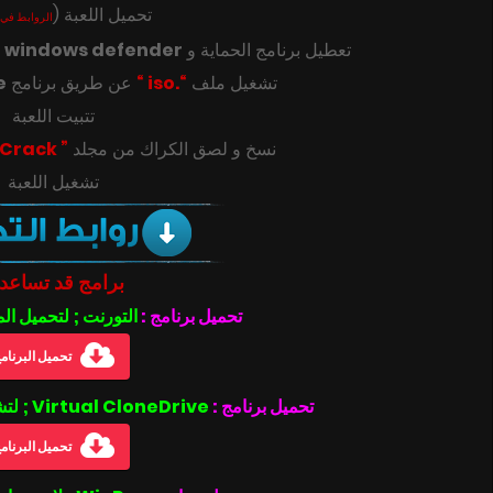
(
تحميل اللعبة
الروابط في 
ك
windows defender
تعطيل برنامج الحماية و
e
عن طريق برنامج
“.iso “
تشغيل ملف
تتبيت اللعبة
” Crack “
‎‫نسخ و لصق الكراك من مجلد
تشغيل اللعبة
برامج قد تساعد
تحميل برنامج :
التورنت ; لتحميل ال
تحميل البرنام
تحميل برنامج :
Virtual CloneDrive ; لتشغيل ملفات بصيغة الأيزو .iso
تحميل البرنام