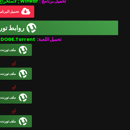
تحميل برنامج :
WinRar ; لاستخراج الملفات المضغوطة
تحميل البرنام
روابط تور
Rabbit Story-DOGE.Torrent
تحميل اللعبة:
ملف تورنت
او
ملف تورنت
او
ملف تورنت
او
ملف تورنت