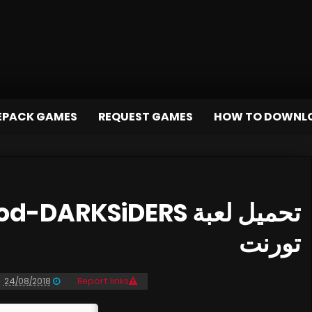
EPACK GAMES
REQUEST GAMES
HOW TO DOWNL
تورنت
24/08/2018
Report links