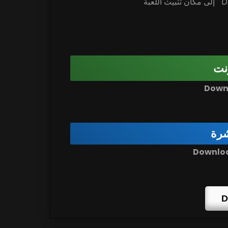
نت
شرة
D