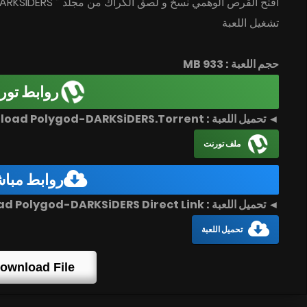
افتح القرص الوهمي نسخ و لصق الكراك من مجلد ” DARKSiDERS ” إلى مكان تتبيث اللعبة
تشغيل اللعبة
حجم اللعبة : 933 MB
روابط تور
◄ تحميل اللعبة : Download Polygod-DARKSiDERS.Torrent
ملف تورنت
روابط مبا
◄ تحميل اللعبة : Download Polygod-DARKSiDERS Direct Link
تحميل اللعبة
ownload File