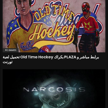
PC GAMES
تحميل لعبة Old Time Hockey بكراك PLAZA برابط مباشر و
تورنت