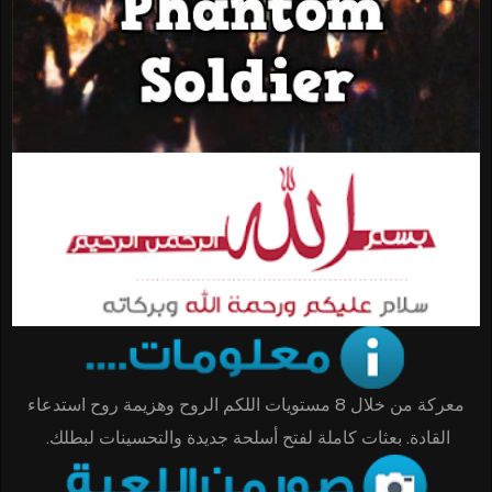
معركة من خلال 8 مستويات اللكم الروح وهزيمة روح استدعاء
القادة. بعثات كاملة لفتح أسلحة جديدة والتحسينات لبطلك.