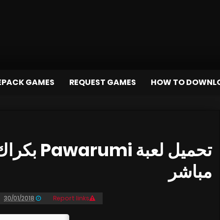
EPACK GAMES
REQUEST GAMES
HOW TO DOWNL
مباشر
30/01/2018
Report links