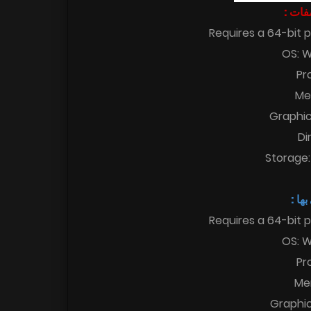
اصفات
Requires a 64-bit 
OS: W
Pr
Me
Graphi
Di
Storage:
 بها
Requires a 64-bit 
OS: W
Pr
Me
Graphi