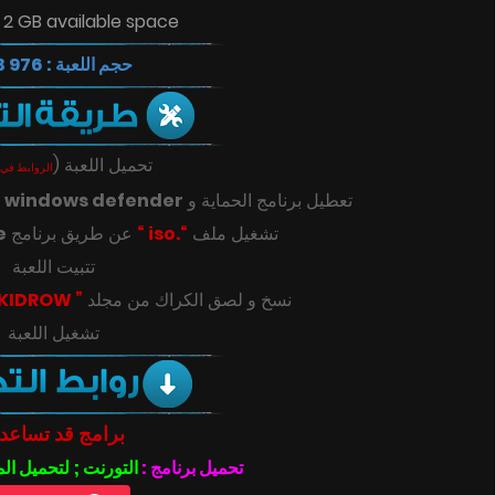
 2 GB available space
حجم اللعبة : 976 MB
(
تحميل اللعبة
الروابط في 
ك
windows defender
تعطيل برنامج الحماية و
e
عن طريق برنامج
“.iso “
تشغيل ملف
تتبيت اللعبة
” SKIDROW “
‎‫نسخ و لصق الكراك من مجلد
تشغيل اللعبة
برامج قد تساعد
تحميل برنامج :
التورنت ; لتحميل ال