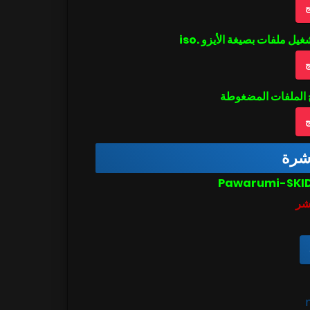
ج
ج
ج
اشرة
شر