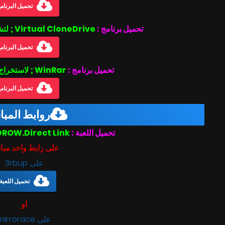
تحميل البرنام
تحميل برنامج :
Virtual CloneDrive ; لتشغيل ملفات بصيغة الأيزو .iso
تحميل البرنام
تحميل برنامج :
WinRar ; لاستخراج الملفات المضغوطة
تحميل البرنام
روابط المب
Pawarumi-SKIDROW.Direct Link
تحميل اللعبة :
على رابط واحد مبا
على 3rbup
تحميل اللعبة
او
على mirrorace