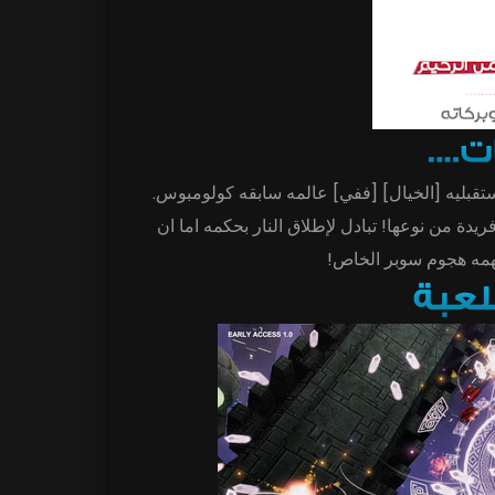
[بورومي] حديثه shoot’em [em] يال] [ففي] عالمه سابقه كولومبوس
دة من نوعها! تبادل لإطلاق النار بحكمه اما ان
تهمه هجوم سوبر الخاص