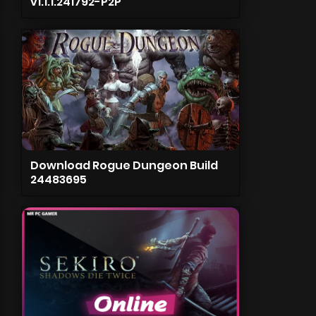
v1.1.1.241792-P2P
Download Rogue Dungeon Build
24483695