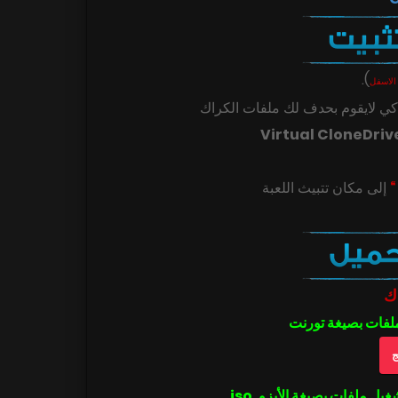
.
)
الاسفل
ي لايقوم بحدف لك ملفات الكراك
Virtual CloneDriv
ك
ملفات بصيغة تورنت
ج