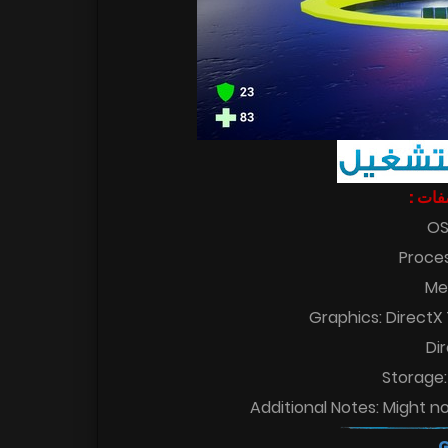
اصفات
OS
Proces
Me
Graphics: DirectX
Di
Storage:
Additional Notes: Might n