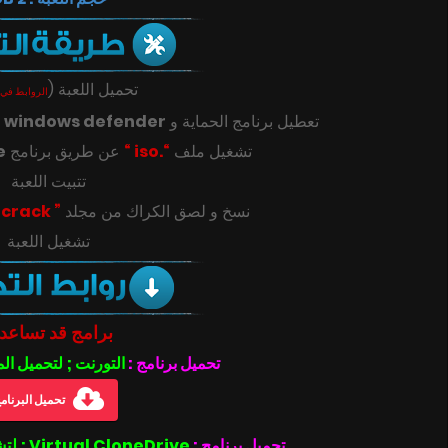
(
تحميل اللعبة
الروابط في 
ك
windows defender
تعطيل برنامج الحماية و
e
عن طريق برنامج
“.iso “
تشغيل ملف
تتبيت اللعبة
” crack “
‎‫نسخ و لصق الكراك من مجلد
تشغيل اللعبة
برامج قد تساعد
تحميل برنامج :
التورنت ; لتحميل ال
تحميل البرنام
تحميل برنامج :
Virtual CloneDrive ; لتشغيل ملفات بصيغة الأيزو .iso