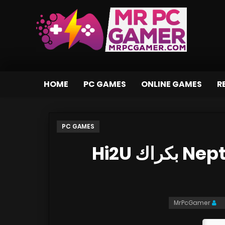
HOME
PC GAMES
ONLINE GAMES
R
PC GAMES
تحميل لعبىة Neptune Arena FPS بكراك Hi2U
MrPcGamer