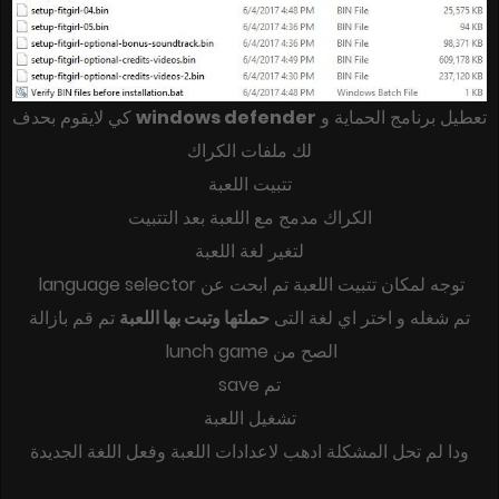
كي لايقوم بحدف
windows defender
تعطيل برنامج الحماية و
لك ملفات الكراك
تتبيت اللعبة
الكراك مدمج مع اللعبة بعد التتبيت
لتغير لغة اللعبة
توجه لمكان تتبيت اللعبة تم ابحت عن language selector
تم شغله و اختر اي لغة التى
حملتها وتبت بها اللعبة
تم قم بازالة
الصح من lunch game
تم save
تشغيل اللعبة
ودا لم تحل المشكلة ادهب لاعدادات اللعبة وفعل اللغة الجديدة