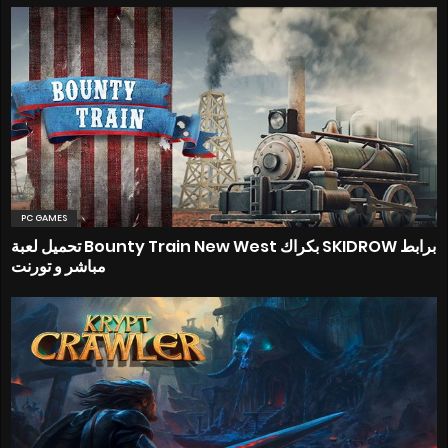
PC GAMES
تحميل لعبة Bounty Train New West بكراك SKIDROW برابط
مباشر و تورنت