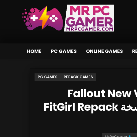
HOME
PC GAMES
ONLINE GAMES
R
PC GAMES
REPACK GAMES
تحميل لعبة Fallo
Edition v1.4.0.525 GOG بنسخة FitGirl Repack
MrPcGamer