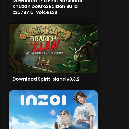
Download The First Berserker
Khazan Deluxe Edition Build
22579715-voices38
Download Spirit Island v3.3.2