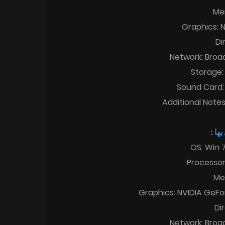
Me
Graphics: 
Di
Network: Broa
Storage:
Sound Card: 
Additional Note
 بها
OS: Win 7
Processor:
Me
Graphics: NVIDIA GeF
Di
Network: Broa