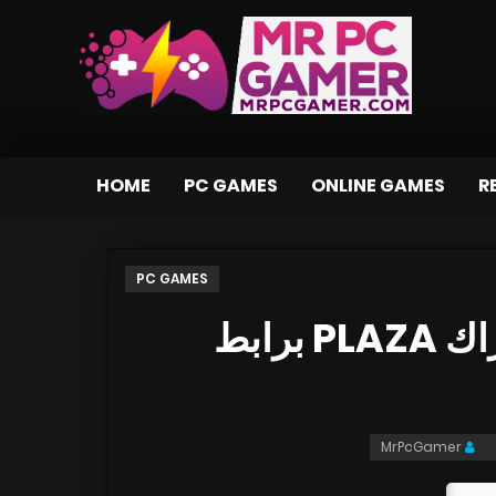
HOME
PC GAMES
ONLINE GAMES
R
PC GAMES
تحميل لعبة Evil Genome بكراك PLAZA برابط
MrPcGamer