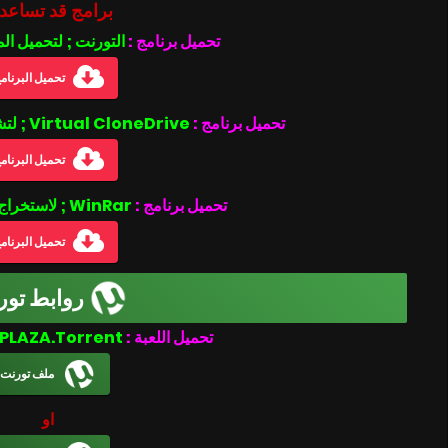
برامج قد تساعد
تحميل برنامج :
التورنت ; لتحميل ال
تحميل البرنام
تحميل برنامج :
Virtual CloneDrive ; لتشغيل ملفات بصيغة الأيزو .iso
تحميل البرنام
تحميل برنامج :
WinRar ; لاستخراج الملفات المضغوطة
تحميل البرنام
روابط تور
Evil Genome-PLAZA.Torrent
تحميل اللعبة :
ملف تورنت
او