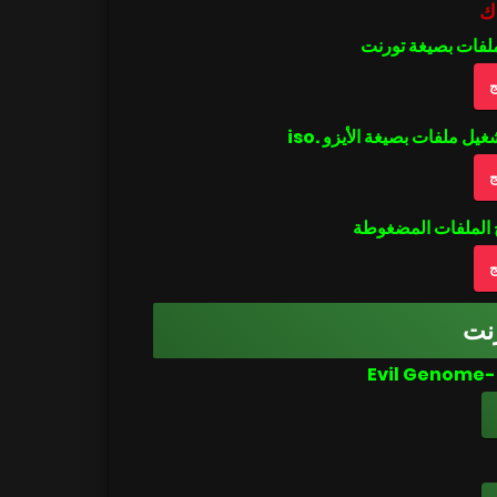
ك
ملفات بصيغة تورنت
ج
ج
ج
نت