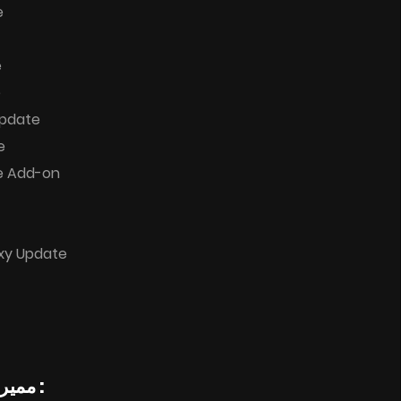
e
e
e
Update
e
e Add-on
axy Update
► Features repack / مميرات الضغط :