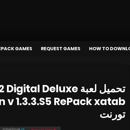
EPACK GAMES
REQUEST GAMES
HOW TO DOWNL
pace 2 Digital Deluxe
تورنت
21/08/2018
Report links