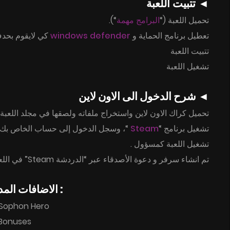
◄ تتبيت اللعبة
“).
البرامج مهمة
تحميل اللعبة (“
كي لايقوم بحد
windows defender
تعطيل برنامج الحماية و
تتبيت اللعبة
تشغيل اللعبة
◄ شرح الدخول الى الاون لاين
تحميل كراك الاون لاين واستخراج ملفاته ولصقها في مجلد اللعبة.
وسجل الدخول إلى حساب الخاص بك, انش
Steam
تشغيل برنامج “
تشغيل اللعبة كمسؤول .
تم انشاء سرفر و دعوة الأصدقاء عبر “الدردشة Steam” في اللعبة أو اضغط “Shift + Tab”.
► Included DLCs / الاضافات المدمجة مع اللعبة :
 Sophon Hero
rBonuses