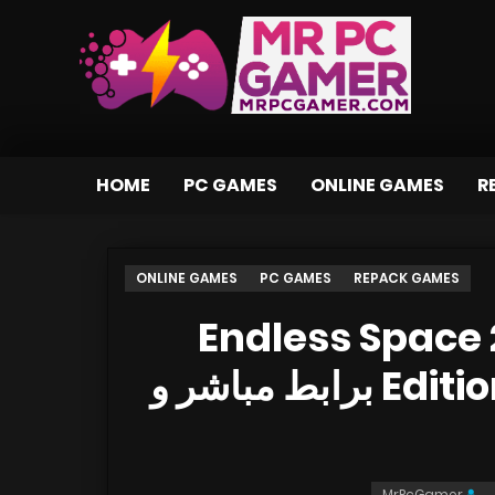
HOME
PC GAMES
ONLINE GAMES
R
ONLINE GAMES
PC GAMES
REPACK GAMES
تحميل لعبة Endless S
Edition v 1.3.3.S5 RePack xatab برابط مباشر و
MrPcGamer