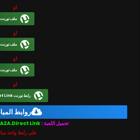
او
ملف تورنت
او
ملف تورنت
او
ملف تورنت
او
رابط تورنت Magnet Link
روابط المب
DragoDino-PLAZA.Direct Link
تحميل اللعبة :
على رابط واحد مبا