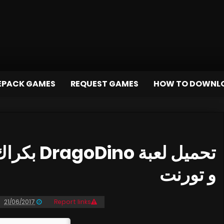
EPACK GAMES
REQUEST GAMES
HOW TO DOWNL
و تورنت
21/06/2017
Report links