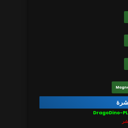
اشرة
شر