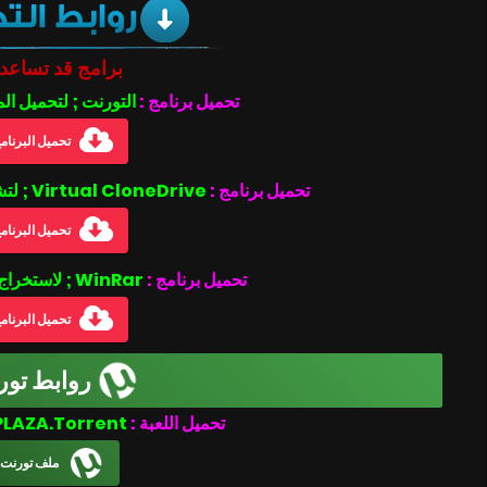
برامج قد تساعد
تحميل برنامج :
التورنت ; لتحميل ال
تحميل البرنام
تحميل برنامج :
Virtual CloneDrive ; لتشغيل ملفات بصيغة الأيزو .iso
تحميل البرنام
تحميل برنامج :
WinRar ; لاستخراج الملفات المضغوطة
تحميل البرنام
روابط تور
DragoDino-PLAZA.Torrent
تحميل اللعبة :
ملف تورنت