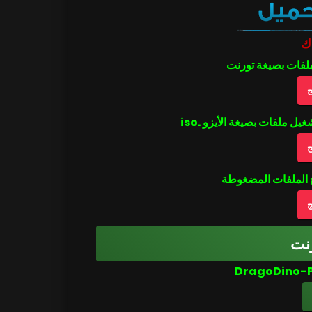
ك
ملفات بصيغة تورنت
ج
ج
ج
نت