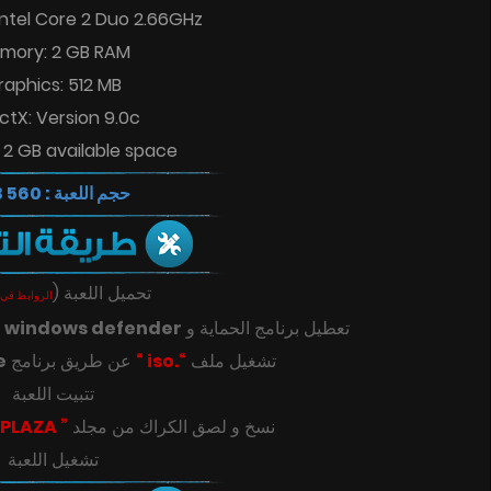
Intel Core 2 Duo 2.66GHz
mory: 2 GB RAM
raphics: 512 MB
ctX: Version 9.0c
 2 GB available space
حجم اللعبة : 560 MB
(
تحميل اللعبة
الروابط في 
ك
windows defender
تعطيل برنامج الحماية و
e
عن طريق برنامج
“.iso “
تشغيل ملف
تتبيت اللعبة
” PLAZA “
‎‫نسخ و لصق الكراك من مجلد
تشغيل اللعبة