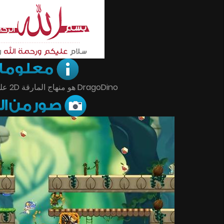
DragoDino هو منهاج المارقة 2D على PC / ماك / لينكس.