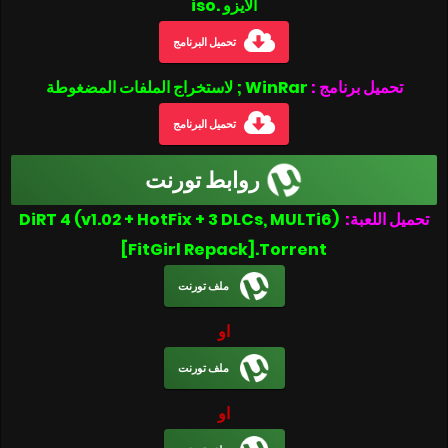
الأيزو .iso
تحميل البرنامج
تحميل برنامج :
WinRar ; لاستخراج الملفات المضغوطة
تحميل البرنامج
روابط تورنت
DiRT 4 (v1.02 + HotFix + 3 DLCs, MULTi6)
تحميل اللعبة:
[FitGirl Repack].Torrent
ملف تورنت
او
ملف تورنت
او