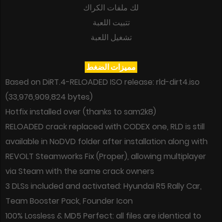
لك ملفات الكراك
تتبيت اللعبة
تشغيل اللعبة
مميزات الضغط
Based on DiRT.4-RELOADED ISO release: rld-dirt4.iso
(33,976,909,824 bytes)
Hotfix installed over (thanks to sam2k8)
RELOADED crack replaced with CODEX one, RLD is still
available in NoDVD folder after installation along with
REVOLT Steamworks Fix (Proper), allowing multiplayer
via Steam with the same crack owners
3 DLSs included and activated: Hyundai R5 Rally Car,
Team Booster Pack, Founder Icon
100% Lossless & MD5 Perfect: all files are identical to