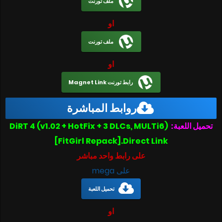
ملف تورنت
او
ملف تورنت
او
رابط تورنت Magnet Link
روابط المباشرة
DiRT 4 (v1.02 + HotFix + 3 DLCs, MULTi6)
تحميل اللعبة:
[FitGirl Repack].Direct Link
على رابط واحد مباشر
على mega
تحميل اللعبة
او