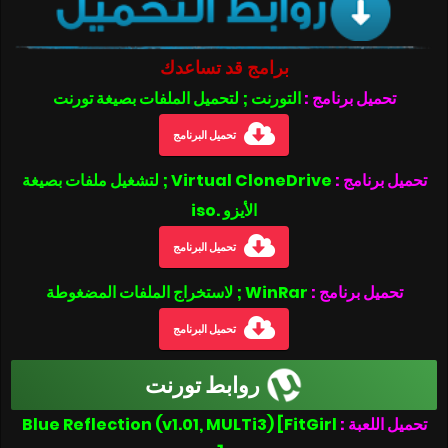
برامج قد تساعدك
تحميل برنامج :
التورنت ; لتحميل الملفات بصيغة تورنت
تحميل البرنامج
تحميل برنامج :
Virtual CloneDrive ; لتشغيل ملفات بصيغة
الأيزو .iso
تحميل البرنامج
تحميل برنامج :
WinRar ; لاستخراج الملفات المضغوطة
تحميل البرنامج
روابط تورنت
Blue Reflection (v1.01, MULTi3) [FitGirl
تحميل اللعبة :