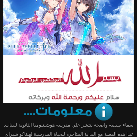
سماء صيفيه واضحة ينتشر علي مدرسه هوشيننوميا الثانوية للبنات.
تبدا هذه القصة مع البداية المتاخره للحياة المدرسية لهيناكو شيراي