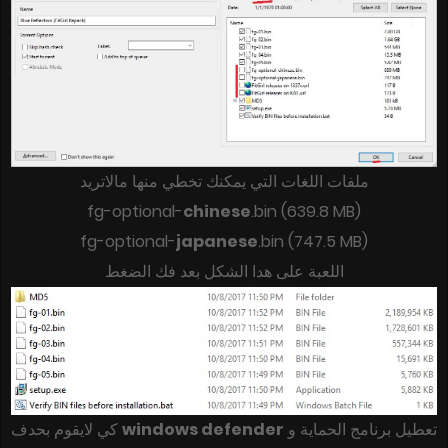
ملفات اللغات التي يمكنك تخطي منها مالاتريد
fg-optional-
chinese
.bin (639.8 MB)
fg-optional-
japanese
.bin (747.5 MB)
اللعبة على هدا الشكل بعد فك الضغط
كي لايقوم بحدف
windows defender
تعطيل برنامج الحماية و