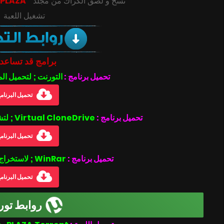
‎‫نسخ و لصق الكراك من مجلد
” PLAZA “
تشغيل اللعبة
برامج قد تساعد
تحميل برنامج :
التورنت ; لتحميل ال
تحميل البرنام
تحميل برنامج :
Virtual CloneDrive ; لتشغيل ملفات بصيغة الأيزو .iso
تحميل البرنام
تحميل برنامج :
WinRar ; لاستخراج الملفات المضغوطة
تحميل البرنام
روابط تور