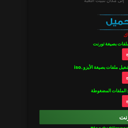
ك
ملفات بصيغة تورنت
ج
ج
ج
نت