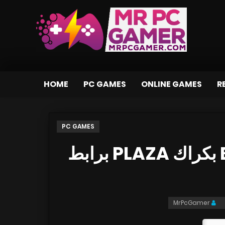
HOME
PC GAMES
ONLINE GAMES
R
PC GAMES
تحميل لعبة Bloody Glimpse بكراك PLAZA برابط
MrPcGamer