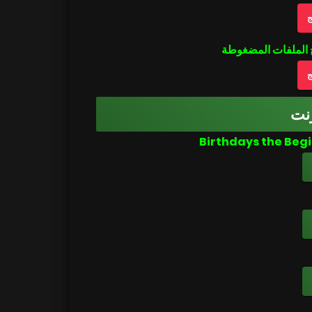
ج
ج
نت