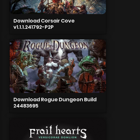
Download Corsair Cove
v1.1.1.241792-P2P
Download Rogue Dungeon Build
24483695