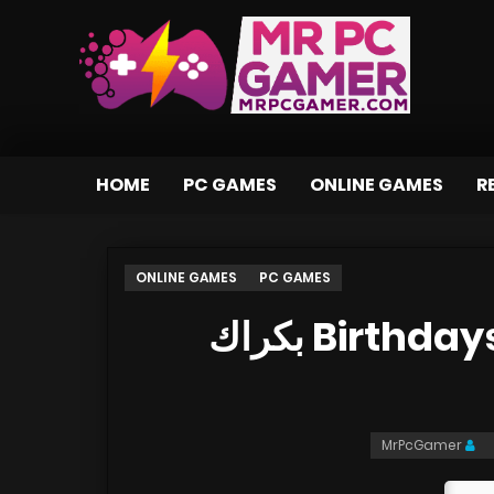
HOME
PC GAMES
ONLINE GAMES
R
ONLINE GAMES
PC GAMES
تحميل لعبة Birthdays the Beginning بكراك
MrPcGamer