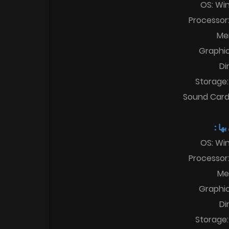
OS: Win
Processor:
Me
Graphi
Di
Storage:
Sound Card:
 بها
OS: Win
Processor:
Me
Graphi
Di
Storage: