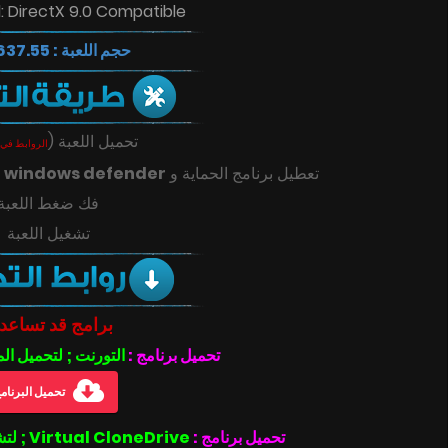
 DirectX 9.0 Compatible
حجم اللعبة : 637.55 MB
(
تحميل اللعبة
الروابط في 
ك
windows defender
تعطيل برنامج الحماية و
فك ضغط اللعبة
تشغيل اللعبة
برامج قد تساعد
تحميل برنامج :
التورنت ; لتحميل ال
تحميل البرنام
تحميل برنامج :
Virtual CloneDrive ; لتشغيل ملفات بصيغة الأيزو .iso